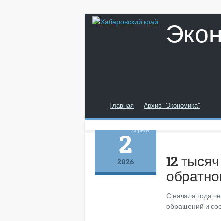
Эко
Главная
Архив "Экономика"
Апрель
2
12 тыся
2026
обратной
С начала года ч
обращений и соо