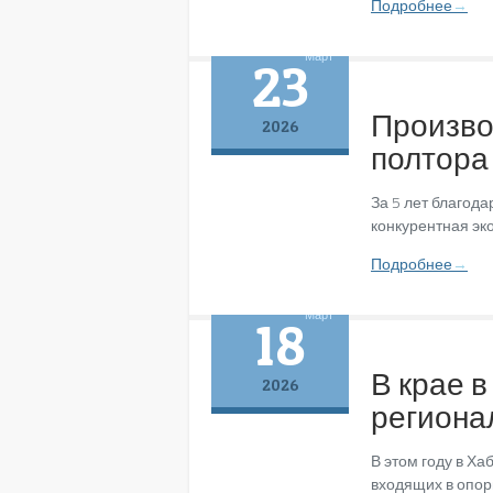
Подробнее
→
Март
23
Произво
2026
полтора
За 5 лет благод
конкурентная эк
Подробнее
→
Март
18
В крае в
2026
региона
В этом году в Ха
входящих в опор