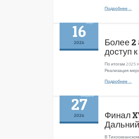
Подробнее
→
Март
16
Более 2
2026
доступ к
По итогам 2025 
Реализация меро
Подробнее
→
Февраль
27
Финал X
2026
Дальний
В Тихоокеанском