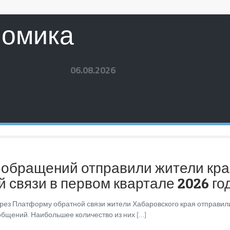
номика
06.08.2026
ч обращений отправили жители кр
 связи в первом квартале 2026 го
ерез Платформу обратной связи жители Хабаровского края отправили
бщений. Наибольшее количество из них […]