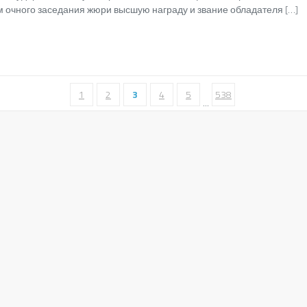
ам очного заседания жюри высшую награду и звание обладателя […]
1
2
3
4
5
538
...