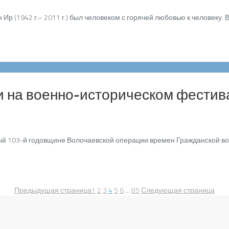
 (1942 г.– 2011 г.) был человеком с горячей любовью к человеку. 
и на военно-историческом фестив
 103-й годовщине Волочаевской операции времен Гражданской войн
Предыдущая страница
1
2
3
4
5
6
...
85
Следующая страница