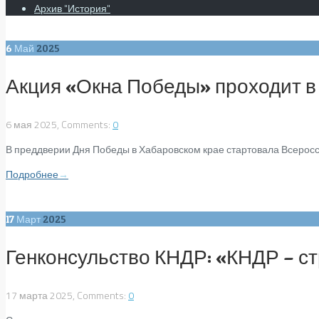
Архив "История"
6
Май
2025
Акция «Окна Победы» проходит в
6 мая 2025, Comments:
0
В преддверии Дня Победы в Хабаровском крае стартовала Всеросси
Подробнее
→
17
Март
2025
Генконсульство КНДР: «КНДР – с
17 марта 2025, Comments:
0