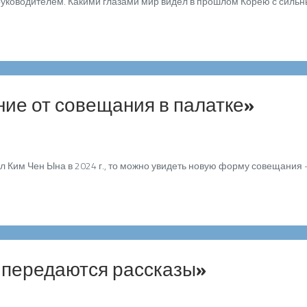
уководителем. Какими глазами мир видел в прошлом Корею с сильным
ние от совещания в палатке»
 Ким Чен Ына в 2024 г., то можно увидеть новую форму совещания –
я передаются рассказы»