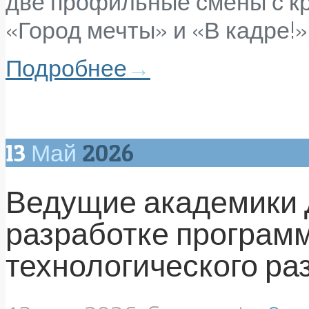
две профильные смены с к
«Город мечты» и «В кадре!»
Подробнее
→
13
Май
2026
Ведущие академики 
разработке програм
технологического ра