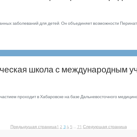
фанных заболеваний для детей. Он объединяет возможности Перинат
ческая школа с международным уч
астием проходит в Хабаровске на базе Дальневосточного медицинс
Предыдущая страница
1
2
3
4
5
...
71
Следующая страница