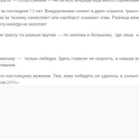
 за
последние 13
лет.
Внедорожники гоняют в джип-спринте, триал
как за технику начисляют или наоборот снимают очки. Разница м
ту никогда не заползет.
и трассу по разным кругам — по малому и большому, где лишь на
экипажу — только лебёдка. Здесь главное не скорость, а навыки в
нования.
и по-настоящему мужским. Тем, кому победить не удалось, а сильн
ски 2014»