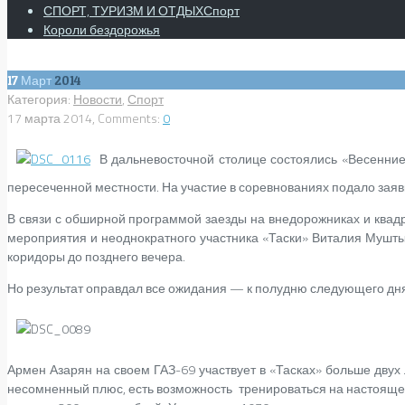
СПОРТ, ТУРИЗМ И ОТДЫХ
Спорт
Короли бездорожья
17
Март
2014
Категория:
Новости
,
Спорт
17 марта 2014, Comments:
0
В дальневосточной столице состоялись «Весенние
пересеченной местности. На участие в соревнованиях подало заяв
В связи с обширной программой заезды на внедорожниках и квад
мероприятия и неоднократного участника «Таски» Виталия Мушты
коридоры до позднего вечера.
Но результат оправдал все ожидания — к полудню следующего дня 
Армен Азарян на своем ГАЗ-69 участвует в «Тасках» больше двух 
несомненный плюс, есть возможность тренироваться на настояще