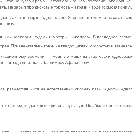
» – только кузов и рама. Готовя его к гонкам, поставил новомодн
ль. Не забыл про дисковые тормоза – в грязи и воде тормозят они 
деньгах, а в азарте, адреналине. Хорошо, что можно показать с
технику.
ными коллегами гудели и моторы «квадров». В последнее время п
стрее. Привлекательны гонки на квадроциклах скоростью и маневр
фикационному времени
— мощные машины стартовали одновреме
шая награда досталась Владимиру Афанасьеву.
, разместившихся на естественных склонах базы «Дерсу», ждало
о-то заглох, не доехав до финиша чуть-чуть. Но абсолютно все экип
Мушта. — Спортсменам — не биться, впереди еще много соревнован