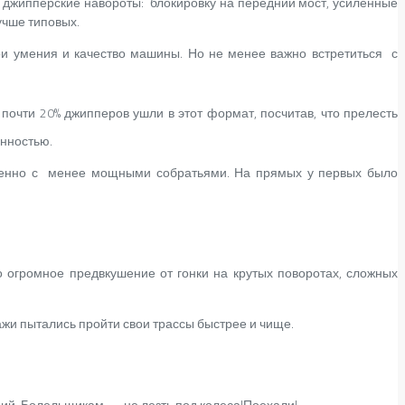
ые джипперские навороты: блокировку на передний мост, усиленные
лучше типовых.
вои умения и качество машины. Но не менее важно встретиться с
очти 20% джипперов ушли в этот формат, посчитав, что
прелесть
енностью.
нно с менее мощными собратьями. На прямых у первых было
 огромное предвкушение от гонки на крутых поворотах, сложных
ажи пытались пройти свои трассы быстрее и чище.
ий. Болельщикам — не лезть под колеса!Поехали!