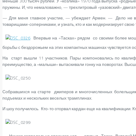
меньше 300 тысяч рублей. У «козлика» 1970 года выпуска «родные
пружины. И, что немаловажно, — трехлитровый «уазовский» двигате
—
Для меня главное участие
, — убеждает Армен. — Дело не в 
товарищами-соперниками, и узнать, кто и как модернизирует свою 
Впервые на «Тасках» рядом со своими более мощ
борьбы с бездорожьем
на этих компактных машинах чувствуется о
На старт вышли 11 участников.
Пары компоновались по квали
преимущество, а «малыши» вытаскивали гонку на поворотах. Выс
Собравшихся на старте джиперов и многочисленных болельщиков
подъемах и нескольких веселых трамплинах.
И шоу получилось. Кто-то оторвал кардан еще на квалификации. Кт
— Ничего запредельно опасного нет, — открыл «Таски» Виталий 