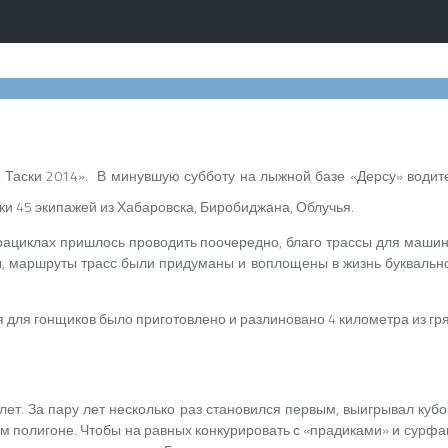
 Таски 2014». В минувшую субботу на лыжной базе «Дерсу» водит
ки 45 экипажей из Хабаровска, Биробиджана, Облучья.
рациклах пришлось проводить поочередно, благо трассы для машин
, маршруты трасс были придуманы и воплощены в жизнь буквально 
для гонщиков было приготовлено и разлиновано 4 километра из гряз
лет. За пару лет несколько раз становился первым, выигрывал куб
м полигоне.
Чтобы на равных конкурировать с «прадиками» и сурфа