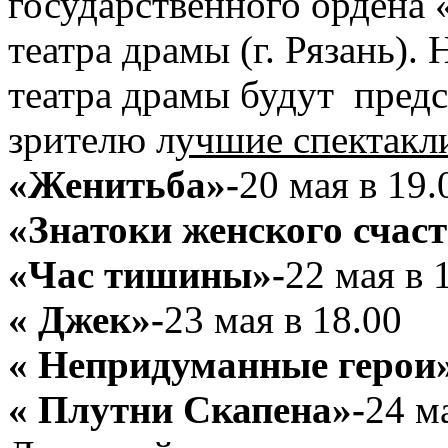
государственного ордена 
театра драмы (г. Рязань).
театра драмы будут пред
зрителю л
учшие спектакл
«Женитьба»-
20 мая в 19.
«Знатоки женского счаст
«Час тишины»-
22 мая в 
« Джек»-
23 мая в 18.00
« Непридуманные герои
« Плутни Скапена»-
24 м